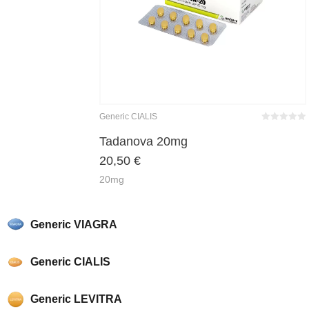
Generic CIALIS
Bewertet
mit
0
von
Tadanova 20mg
5
20,50
€
20mg
Generic VIAGRA
Generic CIALIS
Generic LEVITRA