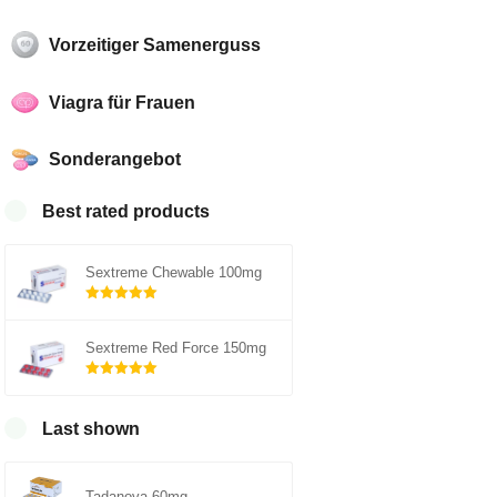
Vorzeitiger Samenerguss
Viagra für Frauen
Sonderangebot
Best rated products
Sextreme Chewable 100mg
Rated
5.00
out of 5
Sextreme Red Force 150mg
Rated
5.00
out of 5
Last shown
Tadanova 60mg