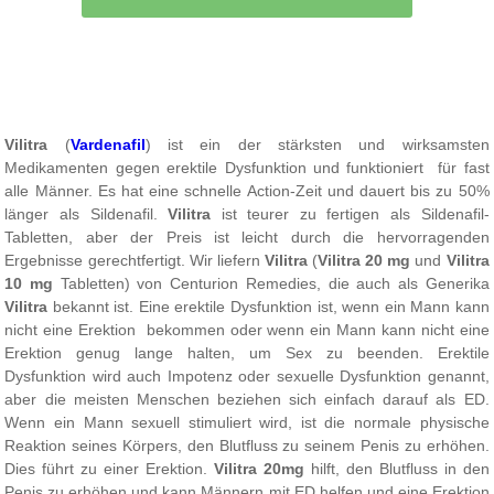
Vilitra
(
Vardenafil
) ist ein der stärksten und wirksamsten
Medikamenten gegen erektile Dysfunktion und funktioniert für fast
alle Männer. Es hat eine schnelle Action-Zeit und dauert bis zu 50%
länger als Sildenafil.
Vilitra
ist teurer zu fertigen als Sildenafil-
Tabletten, aber der Preis ist leicht durch die hervorragenden
Ergebnisse gerechtfertigt. Wir liefern
Vilitra
(
Vilitra 20 mg
und
Vilitra
10 mg
Tabletten) von Centurion Remedies, die auch als Generika
Vilitra
bekannt ist. Eine erektile Dysfunktion ist, wenn ein Mann kann
nicht eine Erektion bekommen oder wenn ein Mann kann nicht eine
Erektion genug lange halten, um Sex zu beenden. Erektile
Dysfunktion wird auch Impotenz oder sexuelle Dysfunktion genannt,
aber die meisten Menschen beziehen sich einfach darauf als ED.
Wenn ein Mann sexuell stimuliert wird, ist die normale physische
Reaktion seines Körpers, den Blutfluss zu seinem Penis zu erhöhen.
Dies führt zu einer Erektion.
Vilitra 20mg
hilft, den Blutfluss in den
Penis zu erhöhen und kann Männern mit ED helfen und eine Erektion