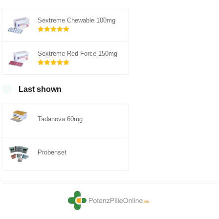
Sextreme Chewable 100mg
Rated
out of
5.00
Sextreme Red Force 150mg
5
Rated
out of
5.00
Last shown
5
Tadanova 60mg
Probenset