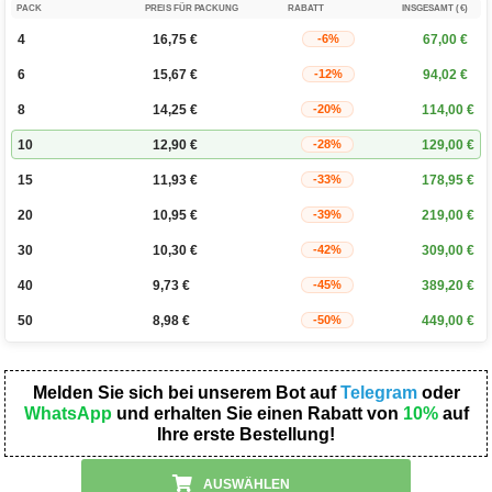
PACK
PREIS FÜR PACKUNG
RABATT
INSGESAMT (€)
4
16,75
€
67,00
€
-6%
6
15,67
€
94,02
€
-12%
8
14,25
€
114,00
€
-20%
10
12,90
€
129,00
€
-28%
15
11,93
€
178,95
€
-33%
20
10,95
€
219,00
€
-39%
30
10,30
€
309,00
€
-42%
40
9,73
€
389,20
€
-45%
50
8,98
€
449,00
€
-50%
Melden Sie sich bei unserem Bot auf
Telegram
oder
WhatsApp
und erhalten Sie einen Rabatt von
10%
auf
Ihre erste Bestellung!
AUSWÄHLEN