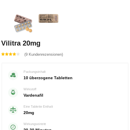
Vilitra 20mg
(9 Kundenrezensionen)
Rated
out
4.00
Packungsinhalt
of 5
10 überzogene Tabletten
Wirkstoff
Vardenafil
Eine Tablette Enthalt
20mg
Wirkungseintritt