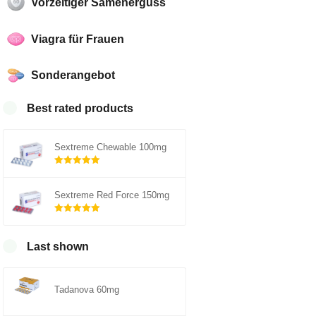
Vorzeitiger Samenerguss
Viagra für Frauen
Sonderangebot
Best rated products
Sextreme Chewable 100mg
Rated
5.00
out of 5
Sextreme Red Force 150mg
Rated
5.00
out of 5
Last shown
Tadanova 60mg