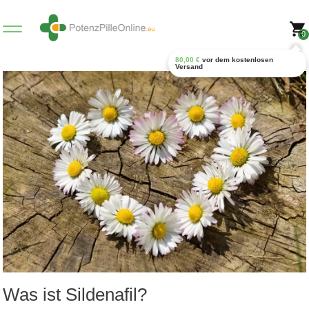
0
80,00
€
vor dem kostenlosen
Versand
Was ist Sildenafil?