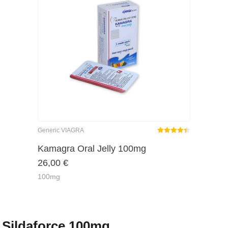
Generic VIAGRA
Rated
out
Kamagra Oral Jelly 100mg
4.37
26,00
€
of 5
100mg
Sildaforce 100mg