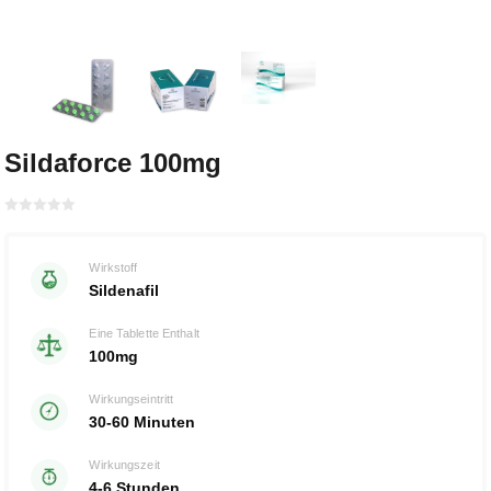
Sildaforce 100mg
Bewertet
mit
von 5
0
Wirkstoff
Sildenafil
Eine Tablette Enthalt
100mg
Wirkungseintritt
30-60 Minuten
Wirkungszeit
4-6 Stunden