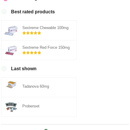
Best rated products
Sextreme Chewable 100mg
Rated
out of
5.00
Sextreme Red Force 150mg
5
Rated
out of
5.00
Last shown
5
Tadanova 60mg
Probenset