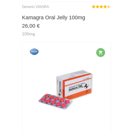
Generic VIAGRA
Rated
out
Kamagra Oral Jelly 100mg
4.37
26,00
€
of 5
100mg