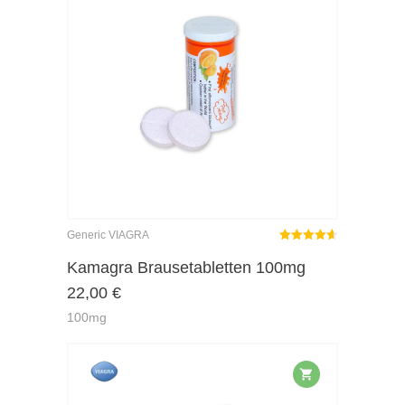
Generic VIAGRA
Rated
out
Kamagra Brausetabletten 100mg
4.62
22,00
€
of 5
100mg