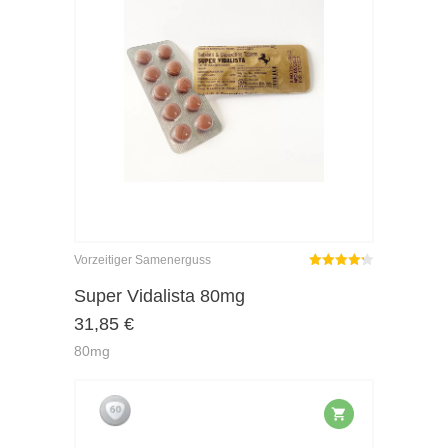
Vorzeitiger Samenerguss
Rated
out
Super Vidalista 80mg
4.25
31,85
€
of 5
80mg