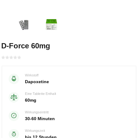
D-Force 60mg
Bewertet
mit
von 5
0
Wirkstoff
Dapoxetine
Eine Tablette Enthalt
60mg
Wirkungseintritt
30-60 Minuten
Wirkungszeit
bis 12 Stunden