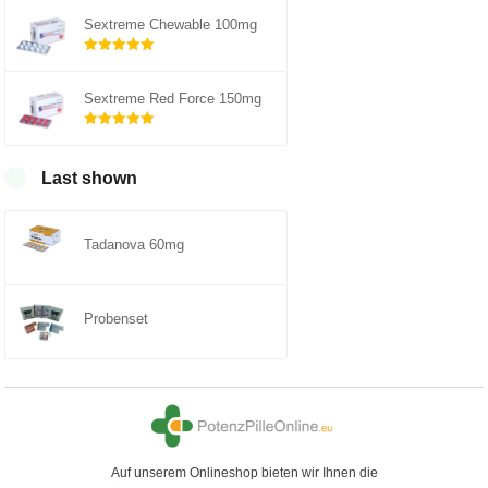
Sextreme Chewable 100mg
Rated
out of
5.00
Sextreme Red Force 150mg
5
Rated
out of
5.00
Last shown
5
Tadanova 60mg
Probenset
Auf unserem Onlineshop bieten wir Ihnen die