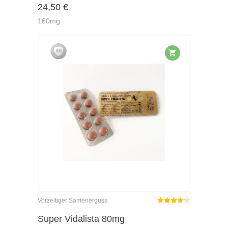
24,50
€
of 5
160mg
Vorzeitiger Samenerguss
Rated
out
Super Vidalista 80mg
4.25