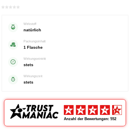
Bewertet
mit
von 5
0
Wirkstoff
natürlich
Packungsinhalt
1 Flasche
Wirkungseintritt
stets
Wirkungszeit
stets
Anzahl der Bewertungen: 552