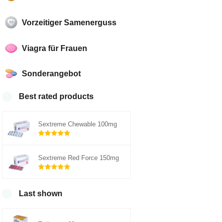
Vorzeitiger Samenerguss
Viagra für Frauen
Sonderangebot
Best rated products
Sextreme Chewable 100mg
Rated
out of
5.00
Sextreme Red Force 150mg
5
Rated
out of
5.00
Last shown
5