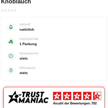
Knoblauch
Bewertet
mit
von 5
0
Wirkstoff
natürlich
Packungsinhalt
1 Packung
Wirkungseintritt
stets
Wirkungszeit
stets
Anzahl der Bewertungen: 552