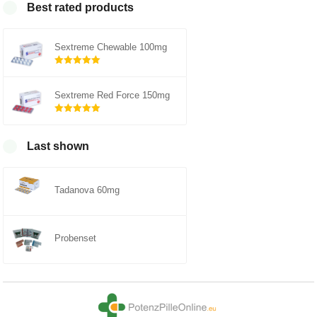
Best rated products
Sextreme Chewable 100mg
Rated
out of
5.00
Sextreme Red Force 150mg
5
Rated
out of
5.00
Last shown
5
Tadanova 60mg
Probenset