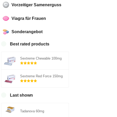
Vorzeitiger Samenerguss
Viagra für Frauen
Sonderangebot
Best rated products
Sextreme Chewable 100mg
Rated
out of
5.00
Sextreme Red Force 150mg
5
Rated
out of
5.00
Last shown
5
Tadanova 60mg