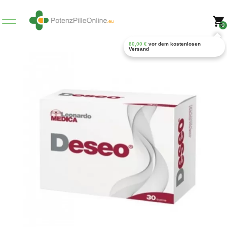
0
80,00
€
vor dem kostenlosen
Versand