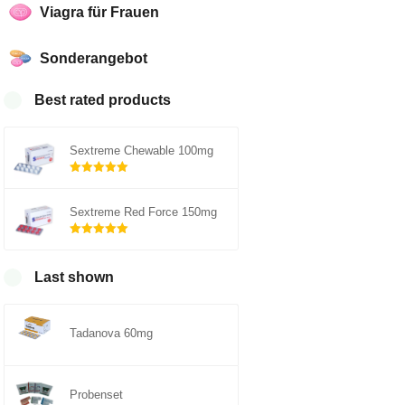
Viagra für Frauen
Sonderangebot
Best rated products
Sextreme Chewable 100mg
Rated
out of
5.00
Sextreme Red Force 150mg
5
Rated
out of
5.00
Last shown
5
Tadanova 60mg
Probenset