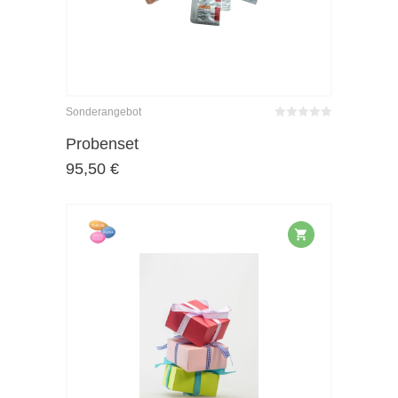
Sonderangebot
Bewertet
mit
von 5
Probenset
0
95,50
€