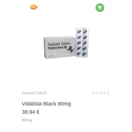
Generic CIALIS
Bewertet
mit
von 5
Vidalista Black 80mg
0
38,94
€
80mg