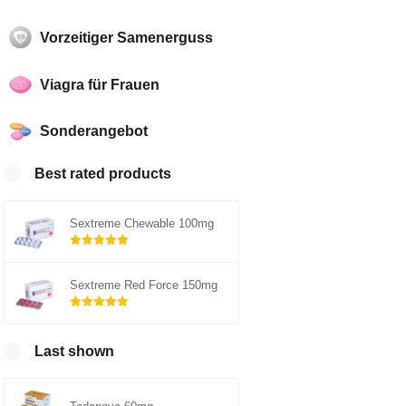
Vorzeitiger Samenerguss
Viagra für Frauen
Sonderangebot
Best rated products
Sextreme Chewable 100mg
Rated
out of
5.00
Sextreme Red Force 150mg
5
Rated
out of
5.00
Last shown
5