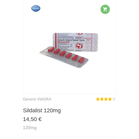
Generic VIAGRA
Rated
out
Sildalist 120mg
4.09
14,50
€
of 5
120mg