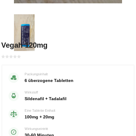
Vegah 120mg
Bewertet
mit
von 5
0
Packungsinhalt
6 überzogene Tabletten
Wirkstoff
Sildenafil + Tadalafil
Eine Tablette Enthalt
100mg + 20mg
Wirkungseintritt
30-60 Minuten