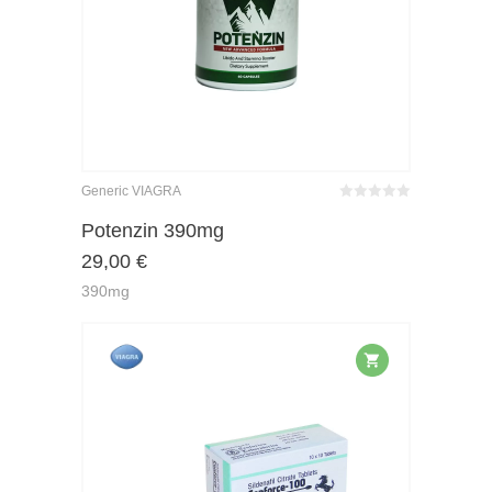
Generic VIAGRA
Bewertet
mit
von 5
Potenzin 390mg
0
29,00
€
390mg