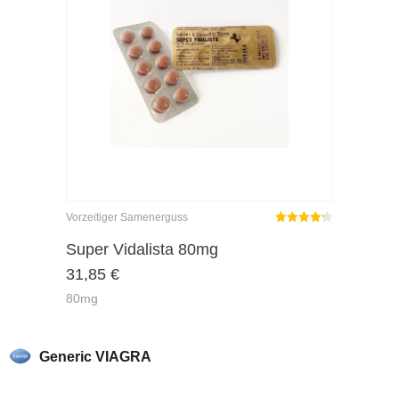
Vorzeitiger Samenerguss
Rated
out
Super Vidalista 80mg
4.25
31,85
€
of 5
80mg
Generic VIAGRA