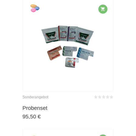
Sonderangebot
Bewertet
mit
von 5
Probenset
0
95,50
€