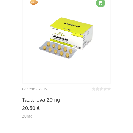
Generic CIALIS
Bewertet
mit
von 5
Tadanova 20mg
0
20,50
€
20mg