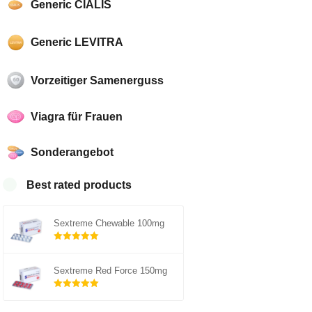
Generic CIALIS
Generic LEVITRA
Vorzeitiger Samenerguss
Viagra für Frauen
Sonderangebot
Best rated products
Sextreme Chewable 100mg
Rated
out of
5.00
Sextreme Red Force 150mg
5
Rated
out of
5.00