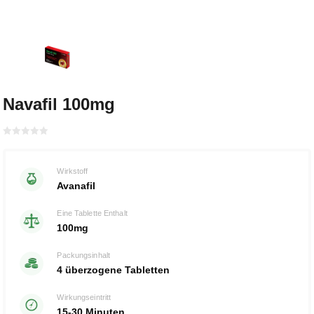
Navafil 100mg
Bewertet
mit
von 5
0
Wirkstoff
Avanafil
Eine Tablette Enthalt
100mg
Packungsinhalt
4 überzogene Tabletten
Wirkungseintritt
15-30 Minuten