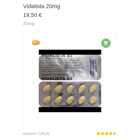
Rated
out
Vidalista 20mg
4.50
19,50
€
of 5
20mg
Generic CIALIS
Rated
out