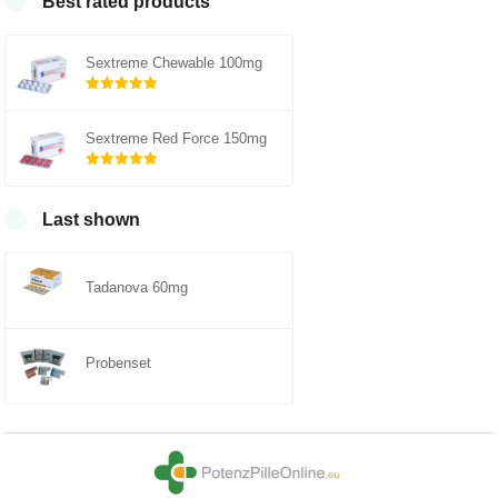
Best rated products
Sextreme Chewable 100mg
Rated
out of
5.00
Sextreme Red Force 150mg
5
Rated
out of
5.00
Last shown
5
Tadanova 60mg
Probenset