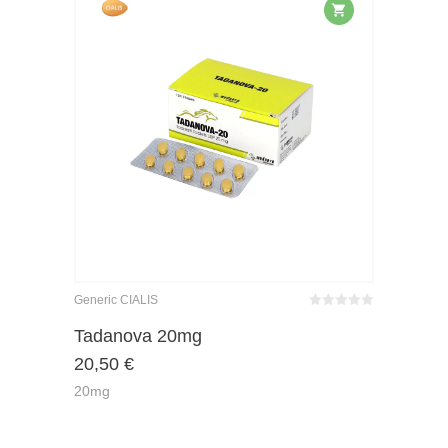
Generic CIALIS
Bewertet
mit
von 5
Tadanova 20mg
0
20,50
€
20mg