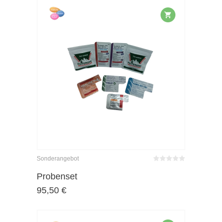
Sonderangebot
Bewertet
mit
von 5
Probenset
0
95,50
€