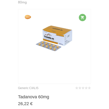
80mg
Generic CIALIS
Bewertet
mit
von 5
Tadanova 60mg
0
26,22
€