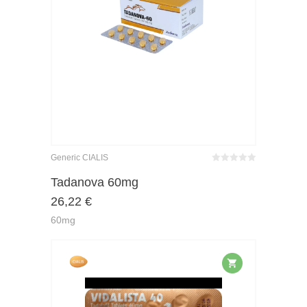
Generic CIALIS
Bewertet
mit
von 5
Tadanova 60mg
0
26,22
€
60mg