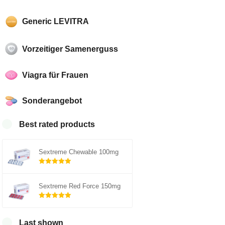
Generic LEVITRA
Vorzeitiger Samenerguss
Viagra für Frauen
Sonderangebot
Best rated products
Sextreme Chewable 100mg
Rated
out of
5.00
Sextreme Red Force 150mg
5
Rated
out of
5.00
Last shown