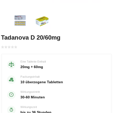
Tadanova D 20/60mg
Bewertet
mit
von 5
0
Eine Tablette Enthalt
20mg + 60mg
Packungsinhalt
10 überzogene Tabletten
Wirkungseintritt
30-60 Minuten
Wirkungszeit
bis zu 36 Stunden