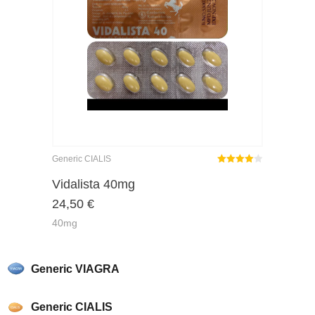
Generic CIALIS
Rated
out
Vidalista 40mg
4.00
24,50
€
of 5
40mg
Generic VIAGRA
Generic CIALIS