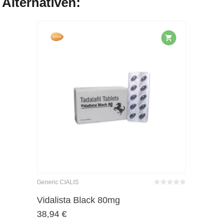
Alternativen:
Generic CIALIS
Bewertet
mit
von 5
Vidalista Black 80mg
0
38,94
€