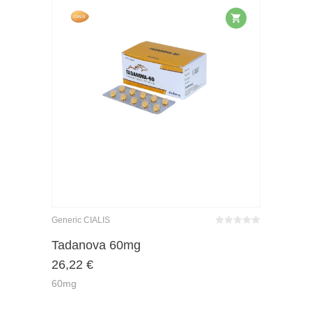
Generic CIALIS
Bewertet
mit
von 5
Tadanova 60mg
0
26,22
€
60mg