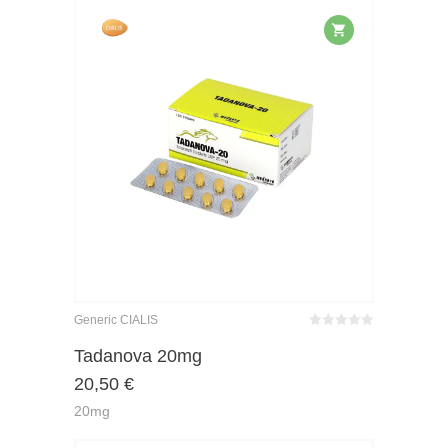
Generic CIALIS
Bewertet
mit
von 5
Tadanova 20mg
0
20,50
€
20mg