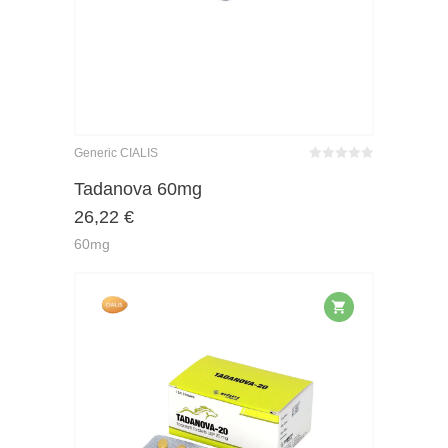
Generic CIALIS
Bewertet
mit
von 5
Tadanova 60mg
0
26,22
€
60mg