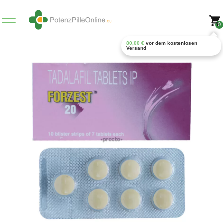
0
80,00
€
vor dem kostenlosen
Versand