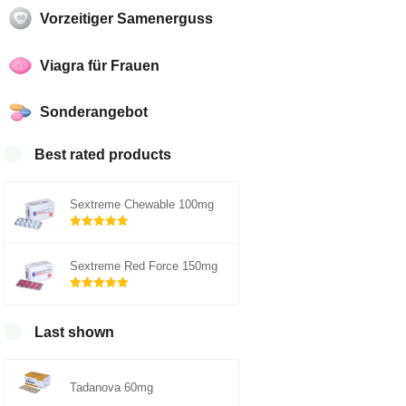
Vorzeitiger Samenerguss
Viagra für Frauen
Sonderangebot
Best rated products
Sextreme Chewable 100mg
Rated
out of
5.00
Sextreme Red Force 150mg
5
Rated
out of
5.00
Last shown
5
Tadanova 60mg