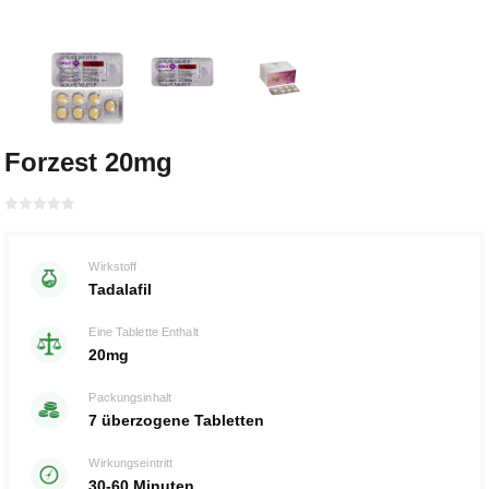
Forzest 20mg
Bewertet
mit
von 5
0
Wirkstoff
Tadalafil
Eine Tablette Enthalt
20mg
Packungsinhalt
7 überzogene Tabletten
Wirkungseintritt
30-60 Minuten