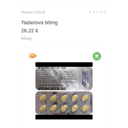
Generic CIALIS
Bewertet
mit
von 5
Tadanova 60mg
0
26,22
€
60mg