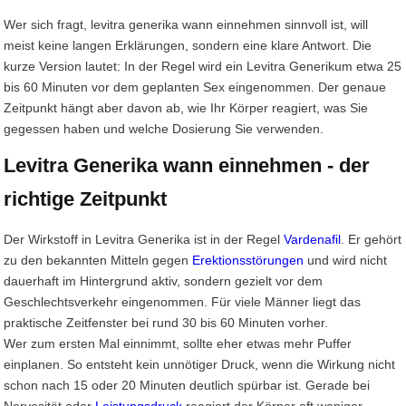
Wer sich fragt, levitra generika wann einnehmen sinnvoll ist, will
meist keine langen Erklärungen, sondern eine klare Antwort. Die
kurze Version lautet: In der Regel wird ein Levitra Generikum etwa 25
bis 60 Minuten vor dem geplanten Sex eingenommen. Der genaue
Zeitpunkt hängt aber davon ab, wie Ihr Körper reagiert, was Sie
gegessen haben und welche Dosierung Sie verwenden.
Levitra Generika wann einnehmen - der
richtige Zeitpunkt
Der Wirkstoff in Levitra Generika ist in der Regel
Vardenafil
. Er gehört
zu den bekannten Mitteln gegen
Erektionsstörungen
und wird nicht
dauerhaft im Hintergrund aktiv, sondern gezielt vor dem
Geschlechtsverkehr eingenommen. Für viele Männer liegt das
praktische Zeitfenster bei rund 30 bis 60 Minuten vorher.
Wer zum ersten Mal einnimmt, sollte eher etwas mehr Puffer
einplanen. So entsteht kein unnötiger Druck, wenn die Wirkung nicht
schon nach 15 oder 20 Minuten deutlich spürbar ist. Gerade bei
Nervosität oder
Leistungsdruck
reagiert der Körper oft weniger