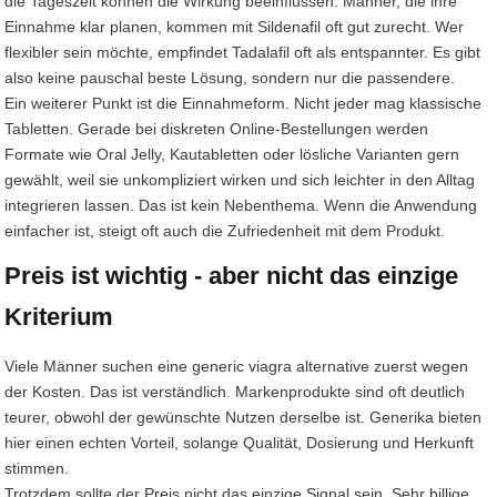
die Tageszeit können die Wirkung beeinflussen. Männer, die ihre
Einnahme klar planen, kommen mit Sildenafil oft gut zurecht. Wer
flexibler sein möchte, empfindet Tadalafil oft als entspannter. Es gibt
also keine pauschal beste Lösung, sondern nur die passendere.
Ein weiterer Punkt ist die Einnahmeform. Nicht jeder mag klassische
Tabletten. Gerade bei diskreten Online-Bestellungen werden
Formate wie Oral Jelly, Kautabletten oder lösliche Varianten gern
gewählt, weil sie unkompliziert wirken und sich leichter in den Alltag
integrieren lassen. Das ist kein Nebenthema. Wenn die Anwendung
einfacher ist, steigt oft auch die Zufriedenheit mit dem Produkt.
Preis ist wichtig - aber nicht das einzige
Kriterium
Viele Männer suchen eine generic viagra alternative zuerst wegen
der Kosten. Das ist verständlich. Markenprodukte sind oft deutlich
teurer, obwohl der gewünschte Nutzen derselbe ist. Generika bieten
hier einen echten Vorteil, solange Qualität, Dosierung und Herkunft
stimmen.
Trotzdem sollte der Preis nicht das einzige Signal sein. Sehr billige