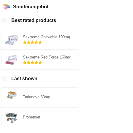
Sonderangebot
Best rated products
Sextreme Chewable 100mg
Rated
5.00
out of 5
Sextreme Red Force 150mg
Rated
5.00
out of 5
Last shown
Tadanova 60mg
Probenset