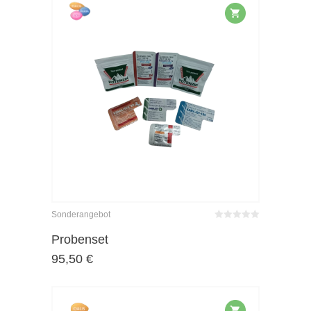
Sonderangebot
Bewertet
mit
von 5
Probenset
0
95,50
€