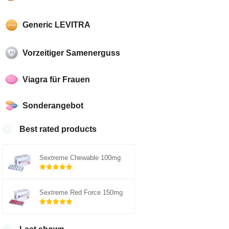
Generic LEVITRA
Vorzeitiger Samenerguss
Viagra für Frauen
Sonderangebot
Best rated products
Sextreme Chewable 100mg
Rated
out of
5.00
Sextreme Red Force 150mg
5
Rated
out of
5.00