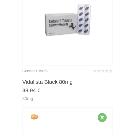
Generic CIALIS
Bewertet
mit
von 5
Vidalista Black 80mg
0
38,94
€
80mg