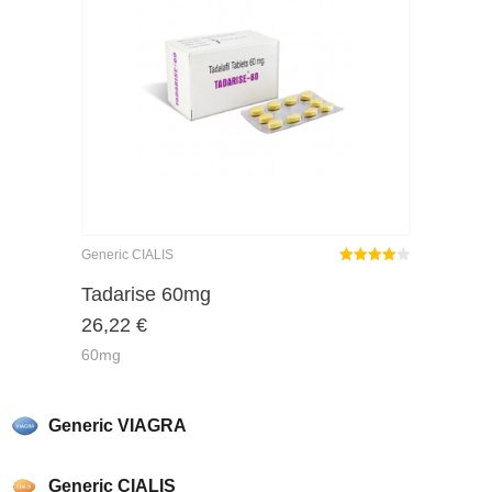
Generic CIALIS
Rated
out
Tadarise 60mg
4.00
26,22
€
of 5
60mg
Generic VIAGRA
Generic CIALIS