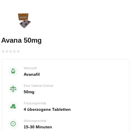
Avana 50mg
Bewertet
mit
von 5
0
Wirkstoff
Avanafil
Eine Tablette Enthalt
50mg
Packungsinhalt
4 überzogene Tabletten
Wirkungseintritt
15-30 Minuten