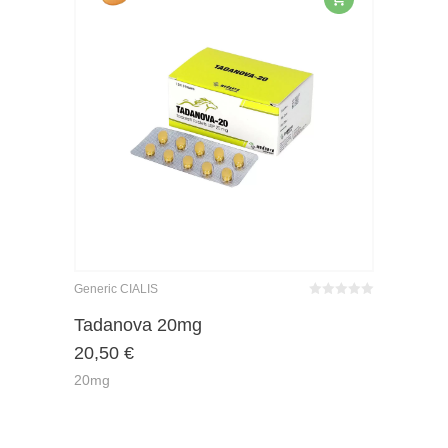
Generic CIALIS
Bewertet
mit
von 5
Tadanova 20mg
0
20,50
€
20mg