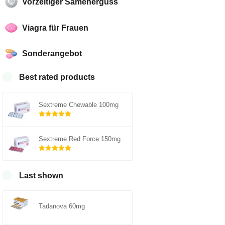
Vorzeitiger Samenerguss
Viagra für Frauen
Sonderangebot
Best rated products
Sextreme Chewable 100mg
Rated
5.00
out of 5
Sextreme Red Force 150mg
Rated
5.00
out of 5
Last shown
Tadanova 60mg