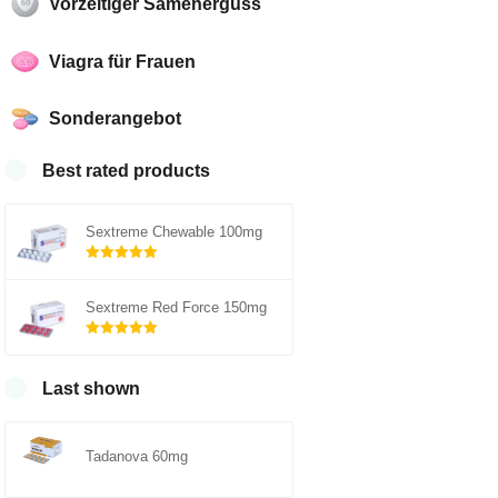
Vorzeitiger Samenerguss
Viagra für Frauen
Sonderangebot
Best rated products
Sextreme Chewable 100mg
Rated
5.00
out of 5
Sextreme Red Force 150mg
Rated
5.00
out of 5
Last shown
Tadanova 60mg