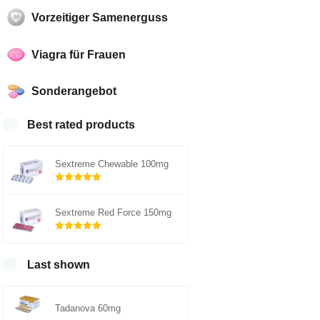
Vorzeitiger Samenerguss
Viagra für Frauen
Sonderangebot
Best rated products
Sextreme Chewable 100mg
Rated
5.00
out of 5
Sextreme Red Force 150mg
Rated
5.00
out of 5
Last shown
Tadanova 60mg