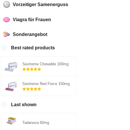
Vorzeitiger Samenerguss
Viagra für Frauen
Sonderangebot
Best rated products
Sextreme Chewable 100mg
Rated
5.00
out of 5
Sextreme Red Force 150mg
Rated
5.00
out of 5
Last shown
Tadanova 60mg