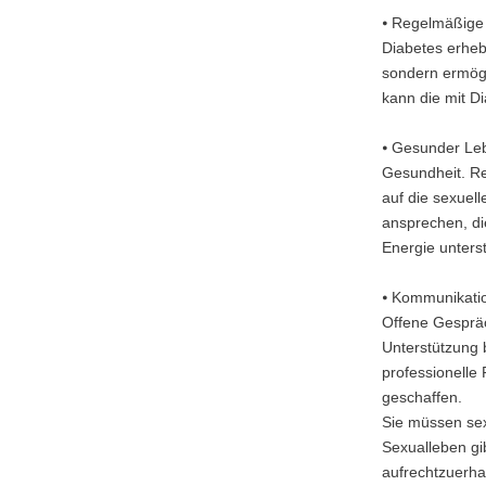
⦁ Regelmäßige 
Diabetes erheb
sondern ermögl
kann die mit D
⦁ Gesunder Leb
Gesundheit. Reg
auf die sexuel
ansprechen, die
Energie unters
⦁ Kommunikatio
Offene Gesprä
Unterstützung 
professionelle
geschaffen.
Sie müssen sex
Sexualleben gi
aufrechtzuerha