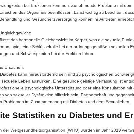
hwierigkeiten bei Erektionen kommen. Zunehmende Probleme mit dem 
Erreichen des Orgasmus beeinflussen. Es ist wichtig zu beachten, dass
handlung und Gesundheitsversorgung können ihr Auftreten erheblich
Ungleichgewicht:
flusst das hormonelle Gleichgewicht im Körper, was die sexuelle Funkt
mon, spielt eine Schlüsselrolle bei der ordnungsgemäßen sexuellen Er
angen und Schwierigkeiten bei der Erektion führen.
he Ursachen:
Diabetes kann herausfordernd sein und zu psychologischen Schwierigk
s sexuelle Leben auswirken. Eine gesunde geistige Verfassung ist ents
rofessionelle psychologische Unterstützung oder eine Konsultation mi
en von sexueller Dysfunktion hilfreich sein. Partnerschaft und gegense
n Problemen im Zusammenhang mit Diabetes und dem Sexualleben.
ite Statistiken zu Diabetes und E
 der Weltgesundheitsorganisation (WHO) wurden im Jahr 2019 weltweit