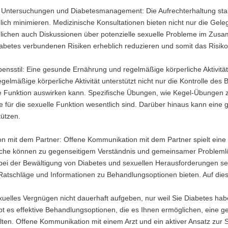
Untersuchungen und Diabetesmanagement: Die Aufrechterhaltung stab
lich minimieren. Medizinische Konsultationen bieten nicht nur die Gel
ichen auch Diskussionen über potenzielle sexuelle Probleme im Zusam
iabetes verbundenen Risiken erheblich reduzieren und somit das Risiko 
ensstil: Eine gesunde Ernährung und regelmäßige körperliche Aktivität
elmäßige körperliche Aktivität unterstützt nicht nur die Kontrolle des 
le Funktion auswirken kann. Spezifische Übungen, wie Kegel-Übungen
 für die sexuelle Funktion wesentlich sind. Darüber hinaus kann eine g
tützen.
n mit dem Partner: Offene Kommunikation mit dem Partner spielt eine 
che können zu gegenseitigem Verständnis und gemeinsamer Problemlös
bei der Bewältigung von Diabetes und sexuellen Herausforderungen s
 Ratschläge und Informationen zu Behandlungsoptionen bieten. Auf diese
uelles Vergnügen nicht dauerhaft aufgeben, nur weil Sie Diabetes hab
bt es effektive Behandlungsoptionen, die es Ihnen ermöglichen, eine g
lten. Offene Kommunikation mit einem Arzt und ein aktiver Ansatz zur S