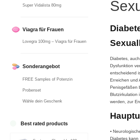
Sexu
Super Vidalista 80mg
Diabete
Viagra für Frauen
Sexual
Lovegra 100mg – Viagra für Frauen
Diabetes, auch 
Dysfunktion ve
Sonderangebot
entscheidend i
FREE Samples of Potenzin
Erreichen und A
Penisgefäßen b
Probenset
Blutzirkulatio
Wähle dein Geschenk
werden, zur Ent
Hauptu
Best rated products
⦁ Neurologisch
Diabetes kann 