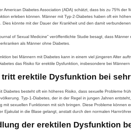
der American Diabetes Association (ADA) schätzt, dass bis zu 75% der
unktion erleben können. Männer mit Typ-2-Diabetes haben oft ein höhere
s. Dies könnte mit der Dauer der Krankheit und den damit verbunden
Journal of Sexual Medicine" veröffentlichte Studie besagt, dass Männer
 erkranken als Männer ohne Diabetes.
funktion bei Männern mit Diabetes kann in einem viel jüngeren Alter au
Diabetes das Risiko für erektile Dysfunktion, insbesondere bei Männern
ritt erektile Dysfunktion bei se
t Diabetes besteht oft ein höheres Risiko, dass sexuelle Probleme frü
völkerung. Typ-1-Diabetes, der in der Regel in jungen Jahren entsteht,
it sexuellen Funktionen mit sich bringen. Diese Probleme können ere
der Ejakulat in die Blase gelangt, anstatt durch den normalen Harnröhre
lung der erektilen Dysfunktion b