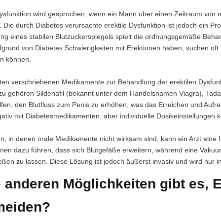
Dysfunktion wird gesprochen, wenn ein Mann über einen Zeitraum von 
. Die durch Diabetes verursachte erektile Dysfunktion ist jedoch ein P
ung eines stabilen Blutzuckerspiegels spielt die ordnungsgemäße Behan
fgrund von Diabetes Schwierigkeiten mit Erektionen haben, suchen oft 
en können.
ten verschriebenen Medikamente zur Behandlung der erektilen Dysfunk
zu gehören Sildenafil (bekannt unter dem Handelsnamen Viagra), Tadalafi
en, den Blutfluss zum Penis zu erhöhen, was das Erreichen und Aufrecht
ativ mit Diabetesmedikamenten, aber individuelle Dosiseinstellungen kö
len, in denen orale Medikamente nicht wirksam sind, kann ein Arzt eine
nnen dazu führen, dass sich Blutgefäße erweitern, während eine Vaku
ießen zu lassen. Diese Lösung ist jedoch äußerst invasiv und wird nur 
 anderen Möglichkeiten gibt es, 
meiden?