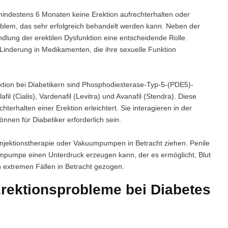
mindestens 6 Monaten keine Erektion aufrechterhalten oder
roblem, das sehr erfolgreich behandelt werden kann. Neben der
dlung der erektilen Dysfunktion eine entscheidende Rolle.
Linderung in Medikamenten, die ihre sexuelle Funktion
tion bei Diabetikern sind Phosphodiesterase-Typ-5-(PDE5)-
l (Cialis), Vardenafil (Levitra) und Avanafil (Stendra). Diese
erhalten einer Erektion erleichtert. Sie interagieren in der
nnen für Diabetiker erforderlich sein.
 Injektionstherapie oder Vakuumpumpen in Betracht ziehen. Penile
umpumpe einen Unterdruck erzeugen kann, der es ermöglicht, Blut
in extremen Fällen in Betracht gezogen.
Erektionsprobleme bei Diabetes