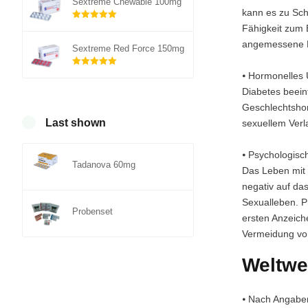
Sextreme Chewable 100mg
kann es zu Sc
Rated
5.00
Fähigkeit zum 
out of 5
angemessene Be
Sextreme Red Force 150mg
Rated
5.00
⦁ Hormonelles 
out of 5
Diabetes beein
Geschlechtshor
Last shown
sexuellem Verl
⦁ Psychologisc
Tadanova 60mg
Das Leben mit 
negativ auf da
Sexualleben. P
Probenset
ersten Anzeich
Vermeidung vo
Weltwe
⦁ Nach Angaben