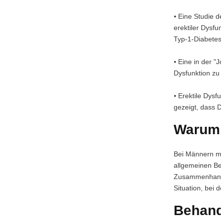
⦁ Eine Studie 
erektiler Dysf
Typ-1-Diabete
⦁ Eine in der "
Dysfunktion zu
⦁ Erektile Dys
gezeigt, dass 
Warum t
Bei Männern mi
allgemeinen Be
Zusammenhang m
Situation, bei 
Behand