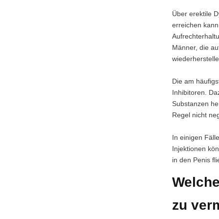
Über erektile 
erreichen kann
Aufrechterhalt
Männer, die au
wiederherstell
Die am häufigs
Inhibitoren. Da
Substanzen helf
Regel nicht neg
In einigen Fäl
Injektionen kö
in den Penis fl
Welche
zu ver