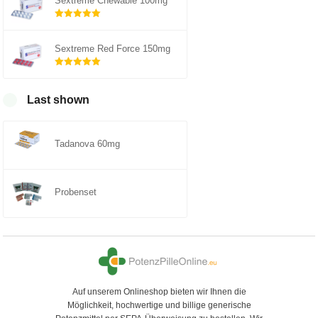
Sextreme Chewable 100mg
Rated
5.00
out of 5
Sextreme Red Force 150mg
Rated
5.00
out of 5
Last shown
Tadanova 60mg
Probenset
Auf unserem Onlineshop bieten wir Ihnen die
Möglichkeit, hochwertige und billige generische