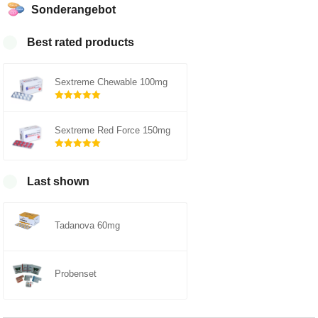
Sonderangebot
Best rated products
Sextreme Chewable 100mg
Rated
5.00
out of 5
Sextreme Red Force 150mg
Rated
5.00
out of 5
Last shown
Tadanova 60mg
Probenset