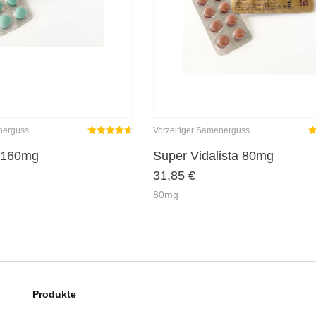
nerguss
Vorzeitiger Samenerguss
Rated
out
R
 160mg
Super Vidalista 80mg
4.70
31,85
€
of 5
o
80mg
Produkte