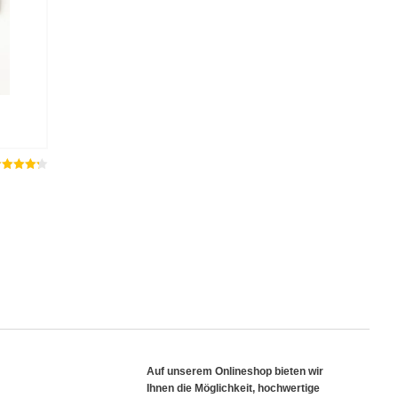
ated
out
4.25
f 5
Auf unserem Onlineshop bieten wir
Ihnen die Möglichkeit, hochwertige