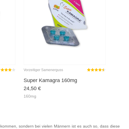
Vorzeitiger Samenerguss
ated
out
Rated
out
Super Kamagra 160mg
4.00
4.45
24,50
€
f 5
of 5
160mg
ekommen, sondern bei vielen Männern ist es auch so, dass diese