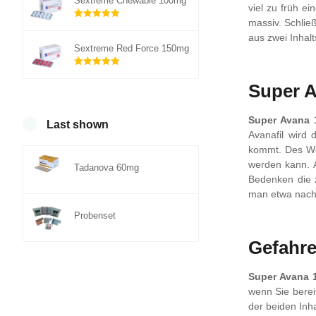
Sextreme Chewable 100mg
viel zu früh e
massiv. Schließ
Rated
out of
aus zwei Inhalt
5.00
Sextreme Red Force 150mg
5
Rated
out of
Super 
5.00
5
Super Avana
Last shown
Avanafil wird 
kommt. Des We
werden kann. A
Tadanova 60mg
Bedenken die z
man etwa nach 
Probenset
Gefahr
Super Avana 
wenn Sie bereit
der beiden Inh