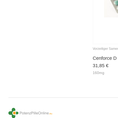
Vorzeitiger Same
Cenforce D
31,85
€
160mg