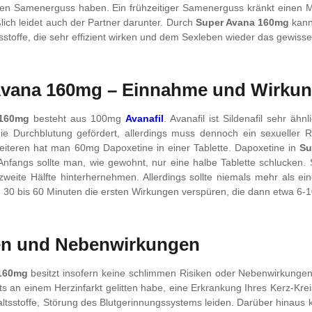
inen Samenerguss haben. Ein frühzeitiger Samenerguss kränkt einen M
lich leidet auch der Partner darunter. Durch
Super Avana 160mg
kann
sstoffe, die sehr effizient wirken und dem Sexleben wieder das gewisse
Avana 160mg – Einnahme und Wirku
 160mg
besteht aus 100mg
Avanafil
. Avanafil ist Sildenafil sehr ä
die Durchblutung gefördert, allerdings muss dennoch ein sexueller R
iteren hat man 60mg Dapoxetine in einer Tablette. Dapoxetine in
Su
nfangs sollte man, wie gewohnt, nur eine halbe Tablette schlucken.
weite Hälfte hinterhernehmen. Allerdings sollte niemals mehr als 
30 bis 60 Minuten die ersten Wirkungen verspüren, die dann etwa 6-1
en und Nebenwirkungen
160mg
besitzt insofern keine schlimmen Risiken oder Nebenwirkungen,
s an einem Herzinfarkt gelitten habe, eine Erkrankung Ihres Kerz-Kreis
altsstoffe, Störung des Blutgerinnungssystems leiden. Darüber hinaus