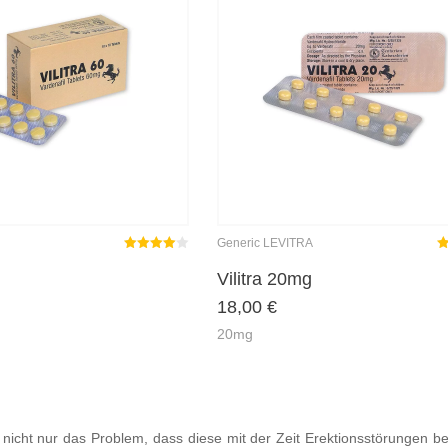
Generic LEVITRA
Rated
out
R
Vilitra 20mg
4.00
18,00
€
of 5
o
20mg
icht nur das Problem, dass diese mit der Zeit Erektionsstörungen b