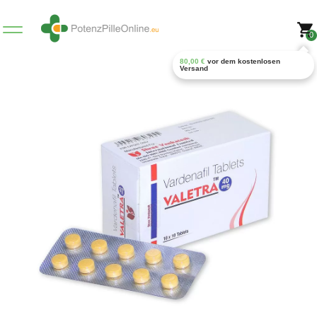
0
80,00
€
vor dem kostenlosen
Versand