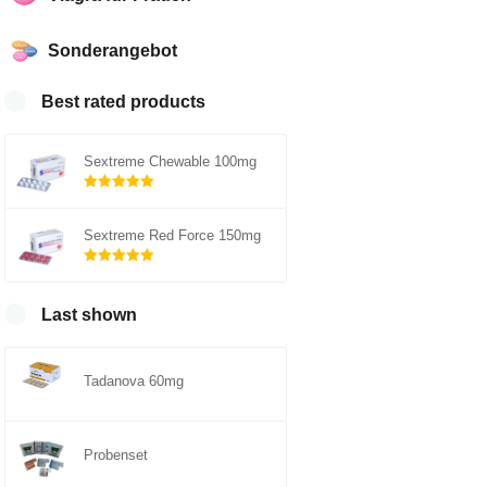
Sonderangebot
Best rated products
Sextreme Chewable 100mg
Rated
out of
5.00
Sextreme Red Force 150mg
5
Rated
out of
5.00
Last shown
5
Tadanova 60mg
Probenset