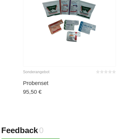
Sonderangebot
Bewertet
mit
von 5
Probenset
0
95,50
€
Feedback
0