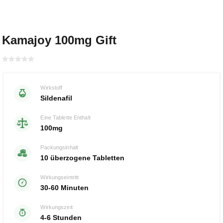
Kamajoy 100mg Gift
Bewertet
mit
von 5
0
Wirkstoff
Sildenafil
Eine Tablette Enthalt
100mg
Packungsinhalt
10 überzogene Tabletten
Wirkungseintritt
30-60 Minuten
Wirkungszeit
4-6 Stunden