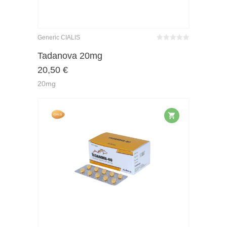
Generic CIALIS
Bewertet
mit
von 5
Tadanova 20mg
0
20,50
€
20mg