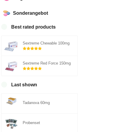
Sonderangebot
Best rated products
Sextreme Chewable 100mg
Rated
out of
5.00
Sextreme Red Force 150mg
5
Rated
out of
5.00
Last shown
5
Tadanova 60mg
Probenset