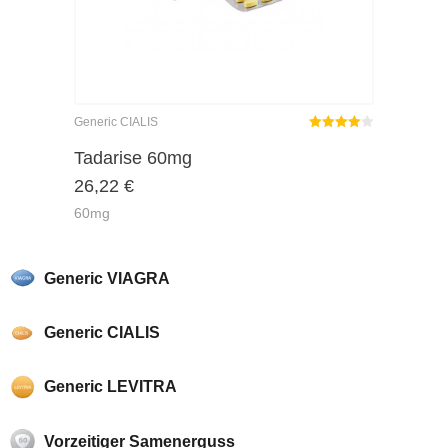
Generic CIALIS
Rated
out
Tadarise 60mg
4.00
26,22
€
of 5
60mg
Generic VIAGRA
Generic CIALIS
Generic LEVITRA
Vorzeitiger Samenerguss