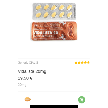
Generic CIALIS
Rated
out
Vidalista 20mg
4.50
19,50
€
of 5
20mg