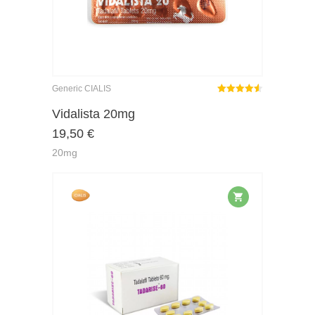
Generic CIALIS
Rated
out
Vidalista 20mg
4.50
19,50
€
of 5
20mg