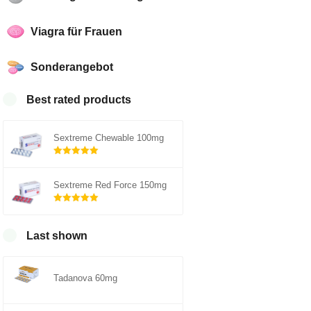
Viagra für Frauen
Sonderangebot
Best rated products
Sextreme Chewable 100mg
Rated
out of
5.00
Sextreme Red Force 150mg
5
Rated
out of
5.00
Last shown
5
Tadanova 60mg