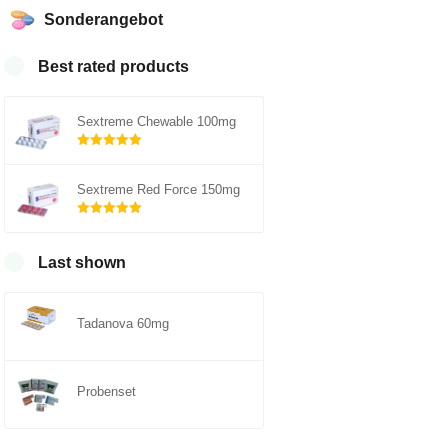
Sonderangebot
Best rated products
Sextreme Chewable 100mg
Rated
out of
5.00
Sextreme Red Force 150mg
5
Rated
out of
5.00
Last shown
5
Tadanova 60mg
Probenset