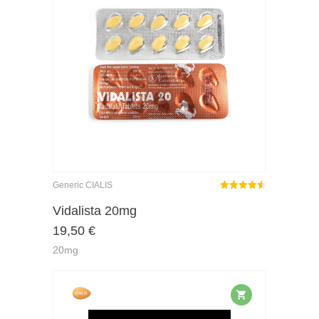
Generic CIALIS
Rated
out
Vidalista 20mg
4.50
19,50
€
of 5
20mg