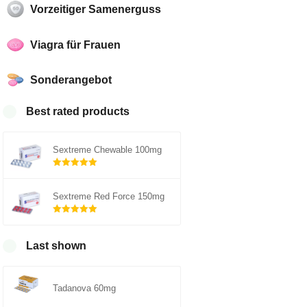
Vorzeitiger Samenerguss
Viagra für Frauen
Sonderangebot
Best rated products
Sextreme Chewable 100mg
Rated
5.00
out of 5
Sextreme Red Force 150mg
Rated
5.00
out of 5
Last shown
Tadanova 60mg