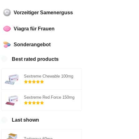
Vorzeitiger Samenerguss
Viagra für Frauen
Sonderangebot
Best rated products
Sextreme Chewable 100mg
Rated
5.00
out of 5
Sextreme Red Force 150mg
Rated
5.00
out of 5
Last shown
Tadanova 60mg