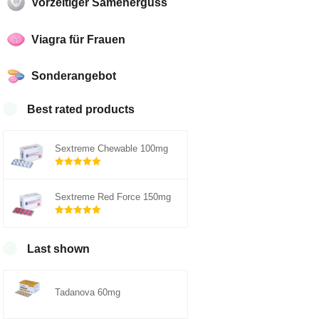
Vorzeitiger Samenerguss
Viagra für Frauen
Sonderangebot
Best rated products
Sextreme Chewable 100mg
Rated
5.00
out of 5
Sextreme Red Force 150mg
Rated
5.00
out of 5
Last shown
Tadanova 60mg