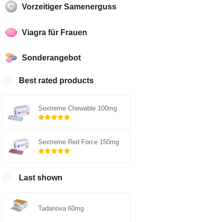
Vorzeitiger Samenerguss
Viagra für Frauen
Sonderangebot
Best rated products
Sextreme Chewable 100mg
Rated
5.00
out of 5
Sextreme Red Force 150mg
Rated
5.00
out of 5
Last shown
Tadanova 60mg