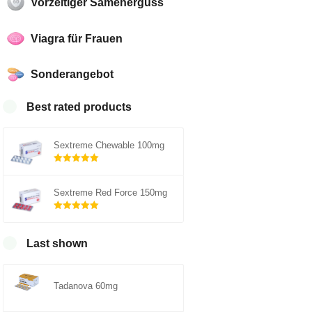
Vorzeitiger Samenerguss
Viagra für Frauen
Sonderangebot
Best rated products
Sextreme Chewable 100mg
Rated
5.00
out of 5
Sextreme Red Force 150mg
Rated
5.00
out of 5
Last shown
Tadanova 60mg