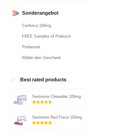
Sonderangebot
Cenforce 100mg
FREE Samples of Potenzin
Probenset
Wähle dein Geschenk
Best rated products
Sextreme Chewable 100mg
Rated
5.00
out of 5
Sextreme Red Force 150mg
Rated
5.00
out of 5