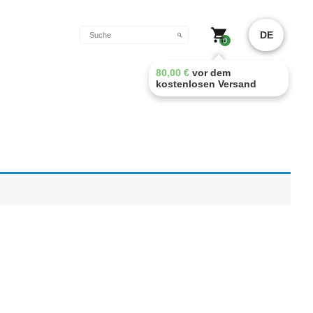
DE
0
80,00
€
vor dem
kostenlosen Versand